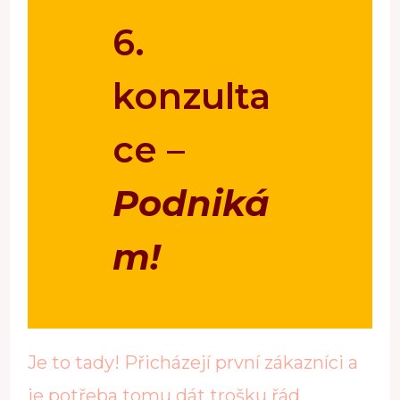
6.
konzulta
ce –
Podniká
m!
Je to tady! Přicházejí první zákazníci a
je potřeba tomu dát trošku řád.