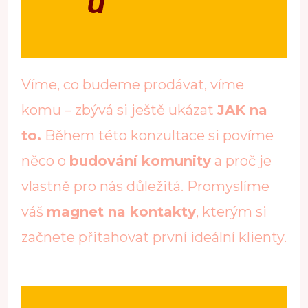
u
Víme, co budeme prodávat, víme
komu – zbývá si ještě ukázat
JAK na
to.
Během této konzultace si povíme
něco o
budování komunity
a proč je
vlastně pro nás důležitá. Promyslíme
váš
magnet na kontakty
, kterým si
začnete přitahovat první ideální klienty.