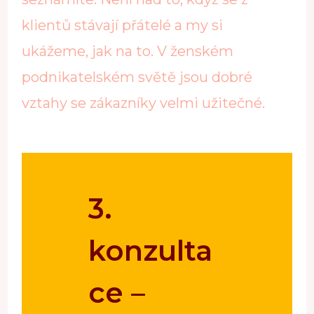
klientů stávají přátelé a my si
ukážeme, jak na to. V ženském
podnikatelském světě jsou dobré
vztahy se zákazníky velmi užitečné.
3.
konzulta
ce –