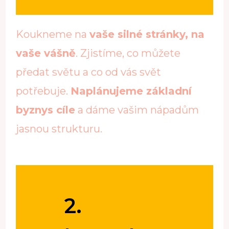
Koukneme na
vaše silné stránky, na
vaše vášně
. Zjistíme, co můžete
předat světu a co od vás svět
potřebuje.
Naplánujeme základní
byznys cíle
a dáme vašim nápadům
jasnou strukturu.
2.