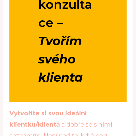
konzulta
ce –
Tvořím
svého
klienta
Vytvoříte si svou ideální
klientku/klienta
a dobře se s nimi
seznámíte. Není nad to, když se z