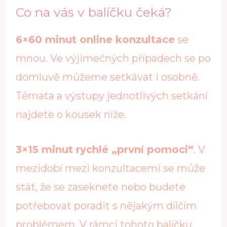
Co na vás v balíčku čeká?
6×60 minut online konzultace
se
mnou. Ve výjimečných případech se po
domluvě můžeme setkávat i osobně.
Témata a výstupy jednotlivých setkání
najdete o kousek níže.
3×15 minut rychlé „první pomoci“
. V
mezidobí mezi konzultacemi se může
stát, že se zaseknete nebo budete
potřebovat poradit s nějakým dílčím
problémem. V rámci tohoto balíčku