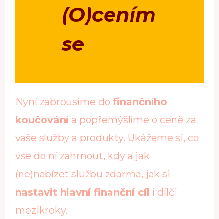
(O)cením
se
Nyní zabrousíme do
finančního
koučování
a popřemýšlíme o ceně za
vaše služby a produkty. Ukážeme si, co
vše do ní zahrnout, kdy a jak
(ne)nabízet službu zdarma, jak si
nastavit hlavní finanční cíl
i dílčí
mezikroky.