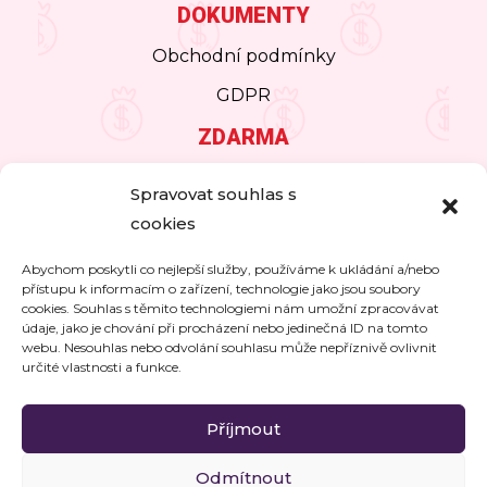
DOKUMENTY
Obchodní podmínky
GDPR
ZDARMA
FB skupina Dámský money Klub
Spravovat souhlas s
Pravidelný odběr novinek
cookies
Články o financích na blogu
Abychom poskytli co nejlepší služby, používáme k ukládání a/nebo
přístupu k informacím o zařízení, technologie jako jsou soubory
ZA PENÍZE
cookies. Souhlas s těmito technologiemi nám umožní zpracovávat
údaje, jako je chování při procházení nebo jedinečná ID na tomto
Online kurz Dámský MONEY BOOSTER
webu. Nesouhlas nebo odvolání souhlasu může nepříznivě ovlivnit
určité vlastnosti a funkce.
Konzultace
Příjmout
Odmítnout